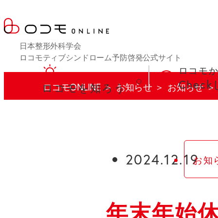
Twitter
Facebook
日本整形外科学会
ロコモティブシンドローム予防啓発公式サイト
ロコモ
Chec
現
ロコモを知ろう
ロコモONLINE
お知らせ
お知らせ
在
位
2024.12.19
お知
置：
年末年始