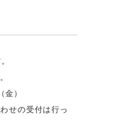
 

。

（金）

合わせの受付は行っ