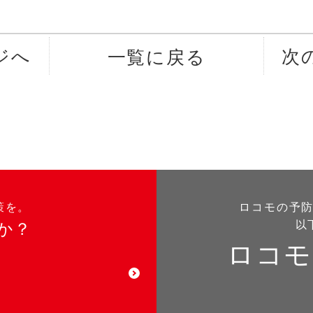
ジへ
次
一覧に戻る
策を。
ロコモの予
以
か？
ロコモ