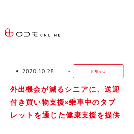
Twitter
Facebook
現
ロコモONLINE
お知らせ
お知らせ
外出機会が減るシニアに
在
位
2020.10.28
お知らせ
置：
外出機会が減るシニアに、送迎
付き買い物⽀援×乗⾞中のタブ
レットを通じた健康⽀援を提供