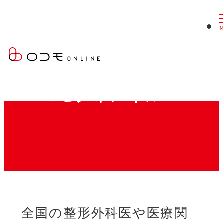
現
ロコモONLINE
ロコモをもっと知ろう！もっと予防しよう！対策しよう！
在
ロコモチャンネル
位
置：
全国の整形外科医や医療関