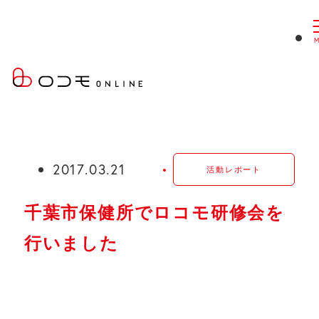
Twitter
Facebook
現
ロコモONLINE
みんなのロコモチャレンジレポート
千葉市保健所
在
位
2017.03.21
活動レポート
置：
千葉市保健所でロコモ研修会を
行いました