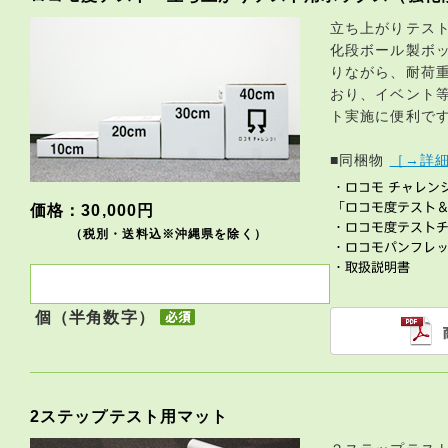
立ち上がりテス
化段ボール製ボ
りながら、耐荷重
おり、イベント
ト実施に便利で
■同梱物
［→詳
価格：30,000円
（税別・送料込※沖縄県を除く）
個（半角数字）
2ステップテスト用マット