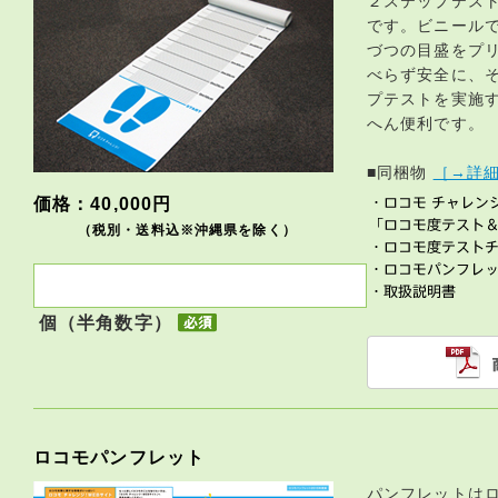
２ステップテス
です。ビニール
づつの目盛をプ
べらず安全に、
プテストを実施
へん便利です。
■同梱物
［→詳
価格：40,000円
（税別・送料込※沖縄県を除く）
個（半角数字）
ロコモパンフレット
パンフレットはロ